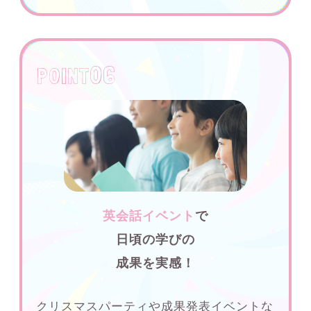
06
P0INT
英会話イベント
で
日頃の学びの
成果を実感！
クリスマスパーティや成果発表イベントな